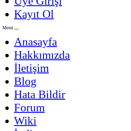
Üye Girişi
Kayıt Ol
Menü
Anasayfa
Hakkımızda
İletişim
Blog
Hata Bildir
Forum
Wiki