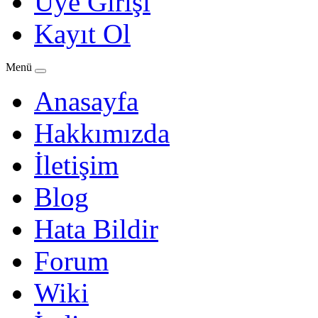
Üye Girişi
Kayıt Ol
Menü
Anasayfa
Hakkımızda
İletişim
Blog
Hata Bildir
Forum
Wiki