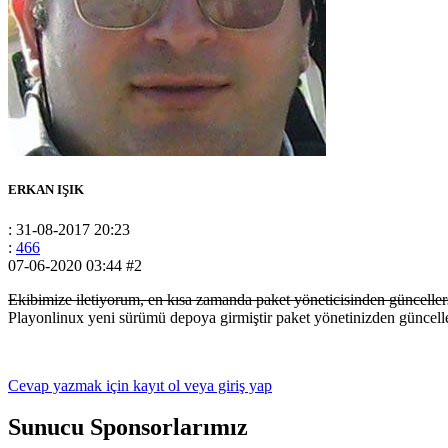
ERKAN IŞIK
: 31-08-2017 20:23
:
466
07-06-2020 03:44
#2
Ekibimize iletiyorum, en kısa zamanda paket yöneticisinden günceller
Playonlinux yeni sürümü depoya girmiştir paket yönetinizden güncelle
Cevap yazmak için kayıt ol veya giriş yap
Sunucu Sponsorlarımız