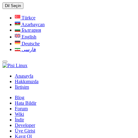
Dil Seçin
Türkçe
Azərbaycan
България
English
Deutsche
فارسی
Anasayfa
Hakkımızda
İletişim
Blog
Hata Bildir
Forum
Wiki
İndir
Developer
Üye Girişi
Kayıt Ol