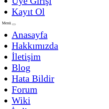
Üye Girişi
Kayıt Ol
Menü
Anasayfa
Hakkımızda
İletişim
Blog
Hata Bildir
Forum
Wiki