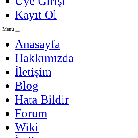
Üye Girişi
Kayıt Ol
Menü
Anasayfa
Hakkımızda
İletişim
Blog
Hata Bildir
Forum
Wiki