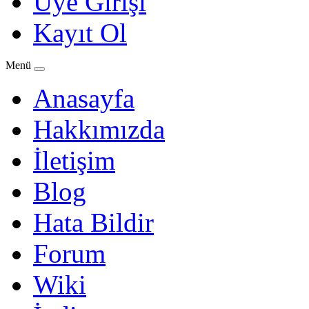
Üye Girişi
Kayıt Ol
Menü
Anasayfa
Hakkımızda
İletişim
Blog
Hata Bildir
Forum
Wiki