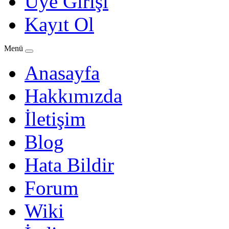
Üye Girişi
Kayıt Ol
Menü
Anasayfa
Hakkımızda
İletişim
Blog
Hata Bildir
Forum
Wiki