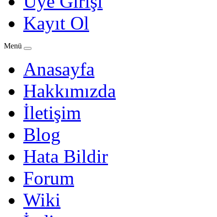
Üye Girişi
Kayıt Ol
Menü
Anasayfa
Hakkımızda
İletişim
Blog
Hata Bildir
Forum
Wiki