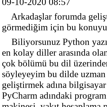
09-10-2020 08:57
Arkadaşlar forumda gelişti
görmediğim için bu konuyu
Biliyorsunuz Python yazılı
en kolay diller arasında olan
çok bölümü bu dil üzerinden 
söyleyeyim bu dilde uzman 
geliştirmek adına bilgisay
PyCharm adındaki program 
makinesi, yakıt hesaplama p