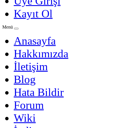
Üye Girişi
Kayıt Ol
Menü
Anasayfa
Hakkımızda
İletişim
Blog
Hata Bildir
Forum
Wiki