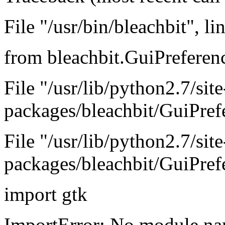
File "/usr/bin/bleachbit", l
from bleachbit.GuiPreferen
File "/usr/lib/python2.7/site
packages/bleachbit/GuiPref
File "/usr/lib/python2.7/site
packages/bleachbit/GuiPref
import gtk
ImportError: No module na