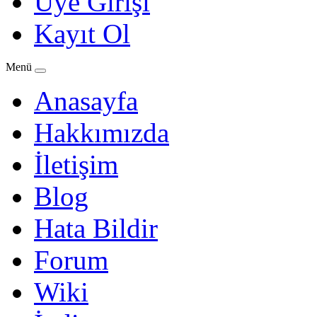
Üye Girişi
Kayıt Ol
Menü
Anasayfa
Hakkımızda
İletişim
Blog
Hata Bildir
Forum
Wiki