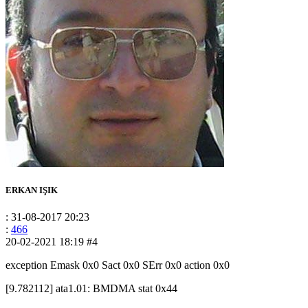
ERKAN IŞIK
: 31-08-2017 20:23
:
466
20-02-2021 18:19
#4
exception Emask 0x0 Sact 0x0 SErr 0x0 action 0x0
[9.782112] ata1.01: BMDMA stat 0x44