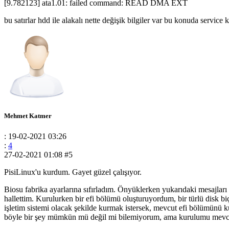
[9.782123] ata1.01: failed command: READ DMA EXT
bu satırlar hdd ile alakalı nette değişik bilgiler var bu konuda serv
Mehmet Katmer
: 19-02-2021 03:26
:
4
27-02-2021 01:08
#5
PisiLinux'u kurdum. Gayet güzel çalışıyor.
Biosu fabrika ayarlarına sıfırladım. Önyüklerken yukarıdaki mesajları 
hallettim. Kurulurken bir efi bölümü oluşturuyordum, bir türlü dis
işletim sistemi olacak şekilde kurmak istersek, mevcut efi bölümünü 
böyle bir şey mümkün mü değil mi bilemiyorum, ama kurulumu mevcu