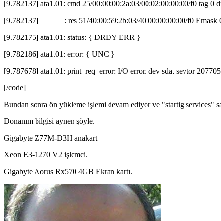
[9.782137] ata1.01: cmd 25/00:00:00:2a:03/00:02:00:00:00/f0 tag 0 
[9.782137] : res 51/40:00:59:2b:03/40:00:00:00:00/f0 Emask 0x
[9.782175] ata1.01: status: { DRDY ERR }
[9.782186] ata1.01: error: { UNC }
[9.787678] ata1.01: print_req_error: I/O error, dev sda, sevtor 207705
[/code]
Bundan sonra ön yükleme işlemi devam ediyor ve "startig services" s
Donanım bilgisi aynen şöyle.
Gigabyte Z77M-D3H anakart
Xeon E3-1270 V2 işlemci.
Gigabyte Aorus Rx570 4GB Ekran kartı.