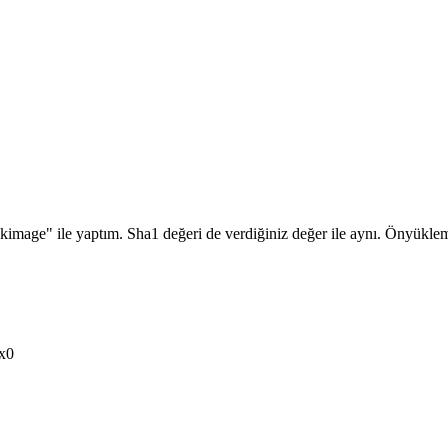
skimage" ile yaptım. Sha1 değeri de verdiğiniz değer ile aynı. Önyükl
0x0