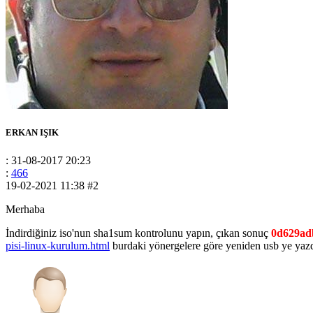
ERKAN IŞIK
: 31-08-2017 20:23
:
466
19-02-2021 11:38
#2
Merhaba
İndirdiğiniz iso'nun sha1sum kontrolunu yapın, çıkan sonuç
0d629ad
pisi-linux-kurulum.html
burdaki yönergelere göre yeniden usb ye yazd