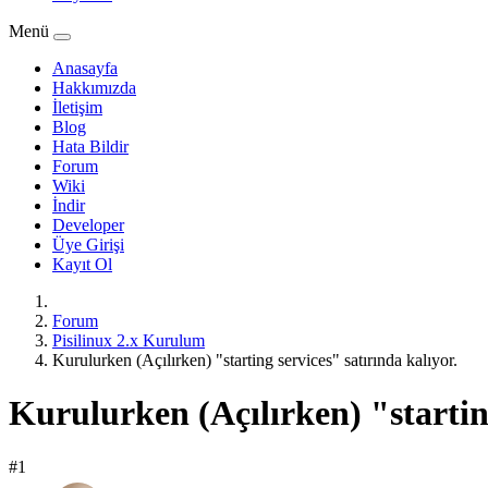
Menü
Anasayfa
Hakkımızda
İletişim
Blog
Hata Bildir
Forum
Wiki
İndir
Developer
Üye Girişi
Kayıt Ol
Forum
Pisilinux 2.x Kurulum
Kurulurken (Açılırken) "starting services" satırında kalıyor.
Kurulurken (Açılırken) "starting
#1