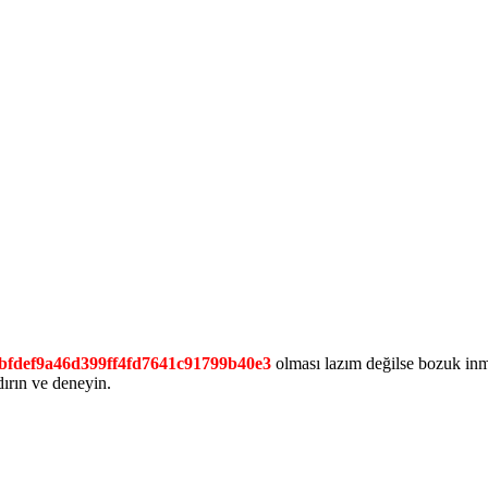
bfdef9a46d399ff4fd7641c91799b40e3
olması lazım değilse bozuk inm
ırın ve deneyin.