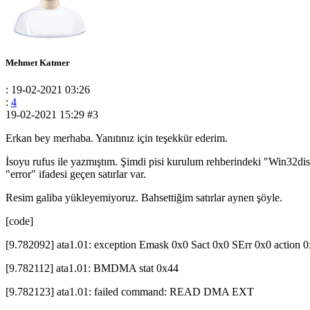
Mehmet Katmer
: 19-02-2021 03:26
:
4
19-02-2021 15:29
#3
Erkan bey merhaba. Yanıtınız için teşekkür ederim.
İsoyu rufus ile yazmıştım. Şimdi pisi kurulum rehberindeki "Win32di
"error" ifadesi geçen satırlar var.
Resim galiba yükleyemiyoruz. Bahsettiğim satırlar aynen şöyle.
[code]
[9.782092] ata1.01: exception Emask 0x0 Sact 0x0 SErr 0x0 action 
[9.782112] ata1.01: BMDMA stat 0x44
[9.782123] ata1.01: failed command: READ DMA EXT