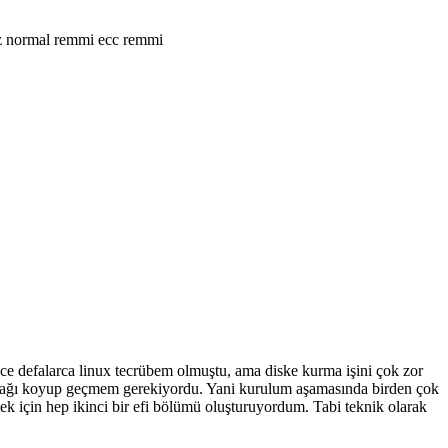
niz normal remmi ecc remmi
önce defalarca linux tecrübem olmuştu, ama diske kurma işini çok zor
ayrağı koyup geçmem gerekiyordu. Yani kurulum aşamasında birden çok
k için hep ikinci bir efi bölümü oluşturuyordum. Tabi teknik olarak