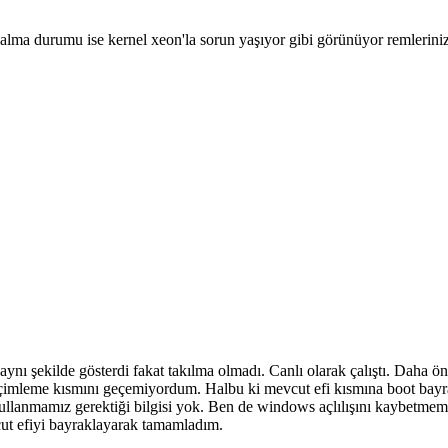
ice kalma durumu ise kernel xeon'la sorun yaşıyor gibi görünüyor remleri
aynı şekilde gösterdi fakat takılma olmadı. Canlı olarak çalıştı. Daha 
k biçimleme kısmını geçemiyordum. Halbu ki mevcut efi kısmına boot b
kullanmamız gerektiği bilgisi yok. Ben de windows açlılışını kaybetmeme
t efiyi bayraklayarak tamamladım.