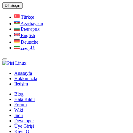
Dil Seçin
Türkçe
Azərbaycan
България
English
Deutsche
فارسی
Anasayfa
Hakkımızda
İletişim
Blog
Hata Bildir
Forum
Wiki
İndir
Developer
Üye Girişi
Kayıt Ol