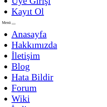
Üye Girişi
Kayıt Ol
Menü
Anasayfa
Hakkımızda
İletişim
Blog
Hata Bildir
Forum
Wiki