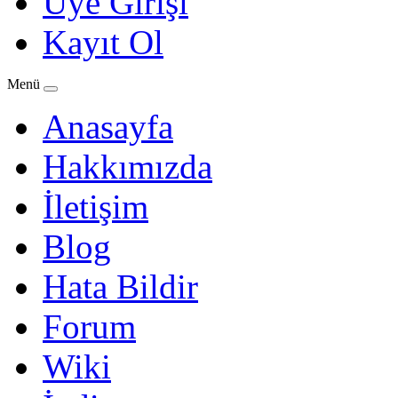
Üye Girişi
Kayıt Ol
Menü
Anasayfa
Hakkımızda
İletişim
Blog
Hata Bildir
Forum
Wiki