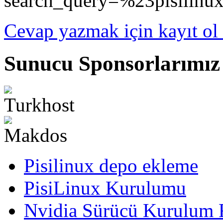
search_query=%23pisilinu
Cevap yazmak için kayıt ol 
Sunucu Sponsorlarımız
Pisilinux depo ekleme
PisiLinux Kurulumu
Nvidia Sürücü Kurulum 