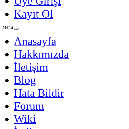
Üye Girişi
Kayıt Ol
Menü
Anasayfa
Hakkımızda
İletişim
Blog
Hata Bildir
Forum
Wiki