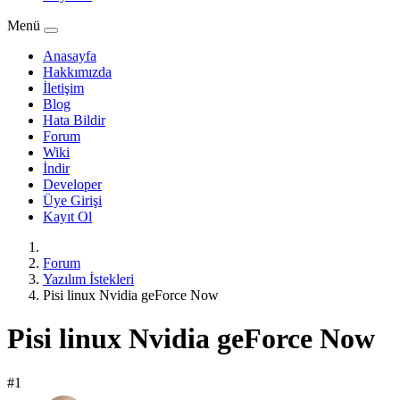
Menü
Anasayfa
Hakkımızda
İletişim
Blog
Hata Bildir
Forum
Wiki
İndir
Developer
Üye Girişi
Kayıt Ol
Forum
Yazılım İstekleri
Pisi linux Nvidia geForce Now
Pisi linux Nvidia geForce Now
#1