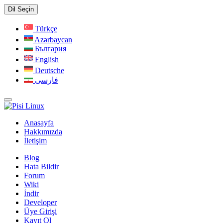
Dil Seçin
Türkçe
Azərbaycan
България
English
Deutsche
فارسی
Anasayfa
Hakkımızda
İletişim
Blog
Hata Bildir
Forum
Wiki
İndir
Developer
Üye Girişi
Kayıt Ol