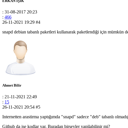
ERKAN IŞIK
: 31-08-2017 20:23
:
466
26-11-2021 19:29
#4
snapd debian tabanlı paketleri kullanarak paketlendiği için mümkün de
Ahmet Bilir
: 21-11-2021 22:49
:
15
26-11-2021 20:54
#5
Internetten arastirma yaptığımda "snapd" sadece "deb" tabanlı olmad
Github da ise kodlar var. Buradan birseyler yapilabilinir mi?