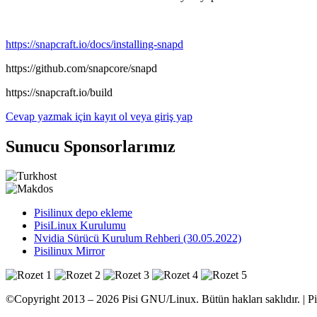
https://snapcraft.io/docs/installing-snapd
https://github.com/snapcore/snapd
https://snapcraft.io/build
Cevap yazmak için kayıt ol veya giriş yap
Sunucu Sponsorlarımız
Pisilinux depo ekleme
PisiLinux Kurulumu
Nvidia Sürücü Kurulum Rehberi (30.05.2022)
Pisilinux Mirror
©Copyright 2013 – 2026 Pisi GNU/Linux. Bütün hakları saklıdır. | P