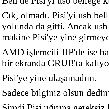
Ben de Pisi'yi usb belleğe k
Cık, olmadı. Pisi'yi usb be
yolunda da gitti. Ancak usb
makine Pisi'ye yine girmeye
AMD işlemcili HP'de ise baş
bir ekranda GRUB'ta kalıyo
Pisi'ye yine ulaşamadım.
Sadece bilginiz olsun dedim
Şimdi Pisi uğruna gereksiz 