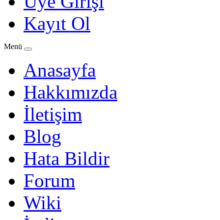
Üye Girişi
Kayıt Ol
Menü
Anasayfa
Hakkımızda
İletişim
Blog
Hata Bildir
Forum
Wiki