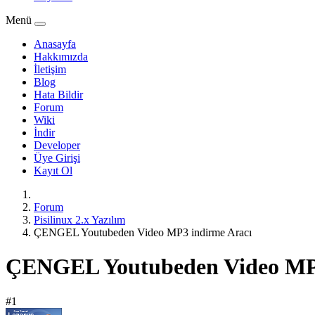
Menü
Anasayfa
Hakkımızda
İletişim
Blog
Hata Bildir
Forum
Wiki
İndir
Developer
Üye Girişi
Kayıt Ol
Forum
Pisilinux 2.x Yazılım
ÇENGEL Youtubeden Video MP3 indirme Aracı
ÇENGEL Youtubeden Video MP3
#1