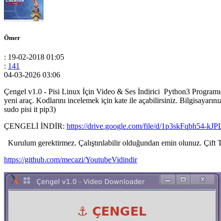
Ömer
: 19-02-2018 01:05
:
141
04-03-2026 03:06
Çengel v1.0 - Pisi Linux İçin Video & Ses İndirici Python3 Programıdı
yeni araç. Kodlarını incelemek için kate ile açabilirsiniz. Bilgisayar
sudo pisi it pip3)
ÇENGELİ İNDİR:
https://drive.google.com/file/d/1p3skFqbh54
Kurulum gerektirmez. Çalıştırılabilir olduğundan emin olunuz. Çift Tıkl
https://github.com/mecazi/YoutubeVidindir