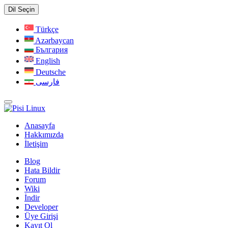
Dil Seçin
Türkçe
Azərbaycan
България
English
Deutsche
فارسی
Anasayfa
Hakkımızda
İletişim
Blog
Hata Bildir
Forum
Wiki
İndir
Developer
Üye Girişi
Kayıt Ol