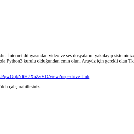
r. İnternet dünyasından video ve ses dosyalarını yakalayıp sisteminize 
ınızda Python3 kurulu olduğundan emin olun. Arayüz için gerekli olan Tk
-kJPLPqwOqbNltH7XaZvVD/view?usp=drive_link
a çalıştırabilirsiniz.