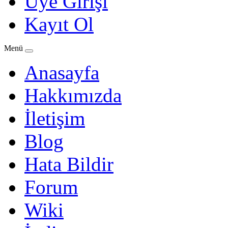
Üye Girişi
Kayıt Ol
Menü
Anasayfa
Hakkımızda
İletişim
Blog
Hata Bildir
Forum
Wiki