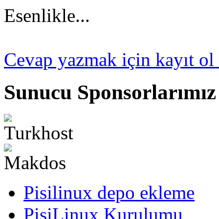
Esenlikle...
Cevap yazmak için kayıt ol 
Sunucu Sponsorlarımız
Pisilinux depo ekleme
PisiLinux Kurulumu