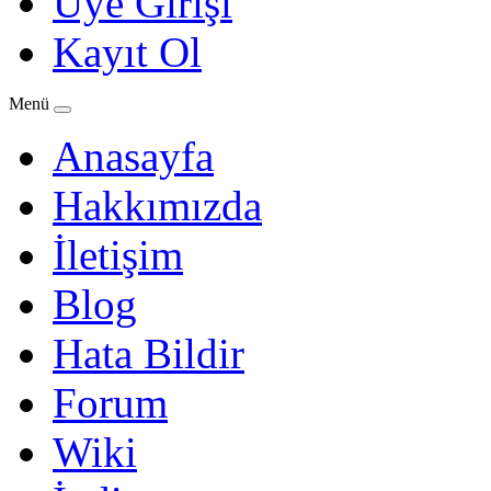
Üye Girişi
Kayıt Ol
Menü
Anasayfa
Hakkımızda
İletişim
Blog
Hata Bildir
Forum
Wiki