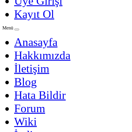
Üye Girişi
Kayıt Ol
Menü
Anasayfa
Hakkımızda
İletişim
Blog
Hata Bildir
Forum
Wiki