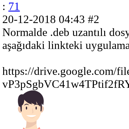
:
71
20-12-2018 04:43
#2
Normalde .deb uzantılı dosy
aşağıdaki linkteki uygulama
https://drive.google.com/
vP3pSgbVC41w4TPtif2fRY