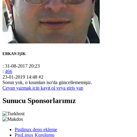
ERKAN IŞIK
: 31-08-2017 20:23
:
466
23-01-2019 14:48
#2
Sorun yok, o kısımları iso'da güncellememişiz.
Cevap yazmak için kayıt ol veya giriş yap
Sunucu Sponsorlarımız
Pisilinux depo ekleme
PisiLinux Kurulumu