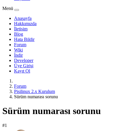
Menü
Anasayfa
Hakkımızda
İletişim
Blog
Hata Bildir
Forum
Wiki
İndir
Developer
Üye Girişi
Kayıt Ol
Forum
Pisilinux 2.x Kurulum
Sürüm numarası sorunu
Sürüm numarası sorunu
#1