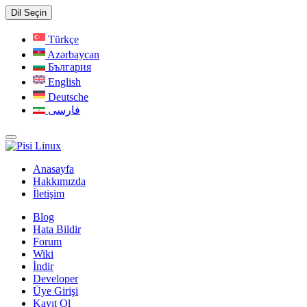
Dil Seçin
Türkçe
Azərbaycan
България
English
Deutsche
فارسی
Anasayfa
Hakkımızda
İletişim
Blog
Hata Bildir
Forum
Wiki
İndir
Developer
Üye Girişi
Kayıt Ol