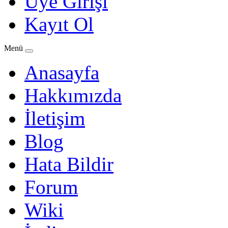
Üye Girişi
Kayıt Ol
Menü
Anasayfa
Hakkımızda
İletişim
Blog
Hata Bildir
Forum
Wiki