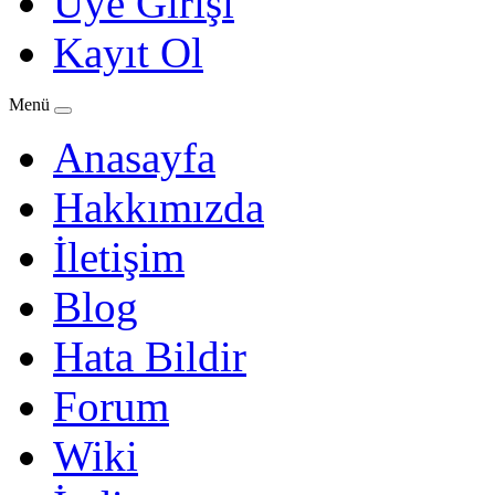
Üye Girişi
Kayıt Ol
Menü
Anasayfa
Hakkımızda
İletişim
Blog
Hata Bildir
Forum
Wiki