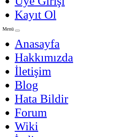
Üye Girişi
Kayıt Ol
Menü
Anasayfa
Hakkımızda
İletişim
Blog
Hata Bildir
Forum
Wiki