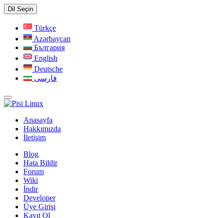
Dil Seçin
Türkçe
Azərbaycan
България
English
Deutsche
فارسی
Anasayfa
Hakkımızda
İletişim
Blog
Hata Bildir
Forum
Wiki
İndir
Developer
Üye Girişi
Kayıt Ol