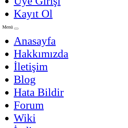
Üye Girişi
Kayıt Ol
Menü
Anasayfa
Hakkımızda
İletişim
Blog
Hata Bildir
Forum
Wiki