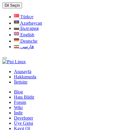
Dil Seçin
Türkçe
Azərbaycan
България
English
Deutsche
فارسی
Anasayfa
Hakkımızda
İletişim
Blog
Hata Bildir
Forum
Wiki
İndir
Developer
Üye Girişi
Kayıt Ol