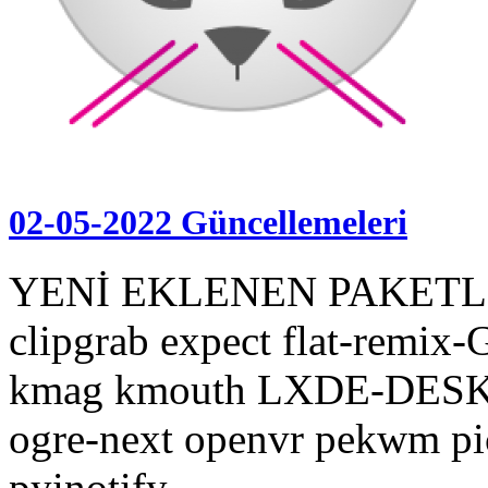
02-05-2022 Güncellemeleri
YENİ EKLENEN PAKETL
clipgrab expect flat-remix
kmag kmouth LXDE-DESKTOP
ogre-next openvr pekwm p
pyinotify