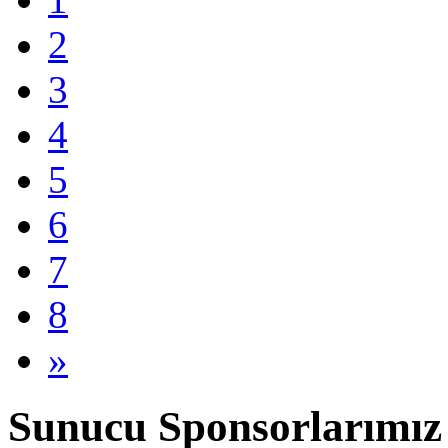
2
3
4
5
6
7
8
»
Sunucu Sponsorlarımız