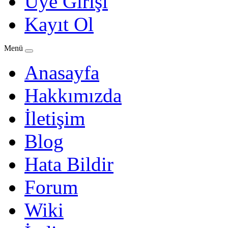
Üye Girişi
Kayıt Ol
Menü
Anasayfa
Hakkımızda
İletişim
Blog
Hata Bildir
Forum
Wiki