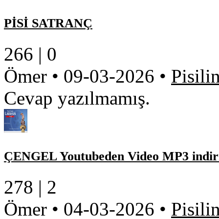
PİSİ SATRANÇ
266 |
0
Ömer
•
09-03-2026
•
Pisili
Cevap yazılmamış.
ÇENGEL Youtubeden Video MP3 indir
278 |
2
Ömer
•
04-03-2026
•
Pisili