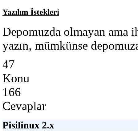
Yazılım İstekleri
Depomuzda olmayan ama iht
yazın, mümkünse depomuza
47
Konu
166
Cevaplar
Pisilinux 2.x