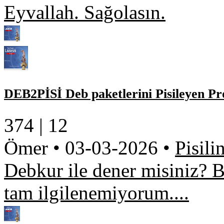
Eyvallah. Sağolasın.
DEB2PİSİ Deb paketlerini Pisileyen P
374 |
12
Ömer
•
03-03-2026
•
Pisili
Debkur ile dener misiniz? 
tam ilgilenemiyorum....