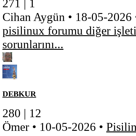
271 |
1
Cihan Aygün
•
18-05-2026
pisilinux forumu diğer işlet
sorunlarını...
DEBKUR
280 |
12
Ömer
•
10-05-2026
•
Pisili