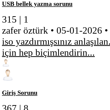
USB bellek yazma sorunu
315 |
1
zafer öztürk
•
05-01-2026
•
iso yazdırmışsınız anlaşıla
için hep biçimlendirin...
Giriş Sorunu
367 |
8