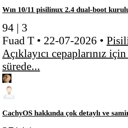
Wın 10/11 pisilinux 2.4 dual-boot kuru
94 |
3
Fuad T
•
22-07-2026
•
Pisi
Açıklayıcı cepaplarınız içi
sürede...
CachyOS hakkında çok detaylı ve samim