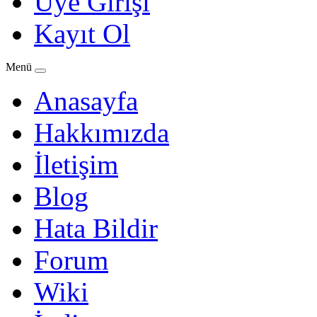
Üye Girişi
Kayıt Ol
Menü
Anasayfa
Hakkımızda
İletişim
Blog
Hata Bildir
Forum
Wiki