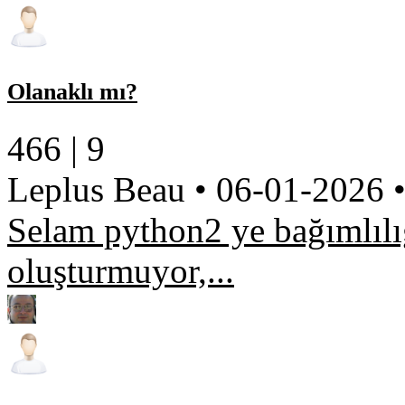
Olanaklı mı?
466 |
9
Leplus Beau
•
06-01-2026
Selam python2 ye bağımlılığ
oluşturmuyor,...